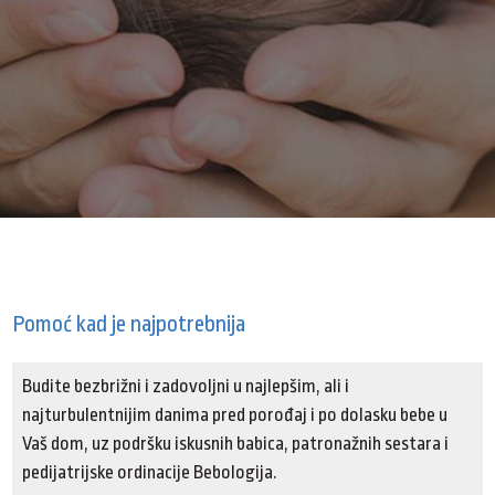
Pomoć kad je najpotrebnija
Budite bezbrižni i zadovoljni u najlepšim, ali i
najturbulentnijim danima pred porođaj i po dolasku bebe u
Vaš dom, uz podršku iskusnih babica, patronažnih sestara i
pedijatrijske ordinacije Bebologija.