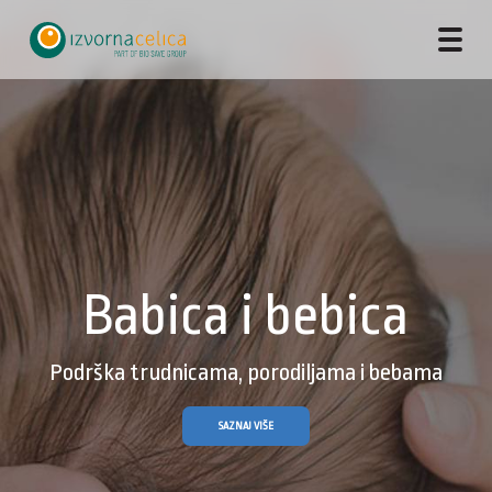
Babica i bebica
Podrška trudnicama, porodiljama i bebama
SAZNAJ VIŠE