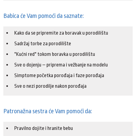
Babica će Vam pomoći da saznate:
Kako da se pripremite za boravak u porodilištu
Sadržaj torbe za porodilište
"Kućni red" tokom boravka u porodilištu
Sve o dojenju – priprema i vežbanje na modelu
Simptome početka porođaja i faze porođaja
Sve o nezi porodilje nakon porođaja
Patronažna sestra će Vam pomoći da:
Pravilno dojite i hranite bebu