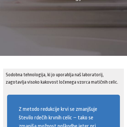
Sodobna tehnologija, ki jo uporablja naš laboratorij,
zagotavlja visoko kakovost ločenega vzorca matičnih celic.
Z metodo redukcije krvi se zmanjšuje
število rdečih krvnih celic – tako se
zmanjša možnost poškodbe jeter pri