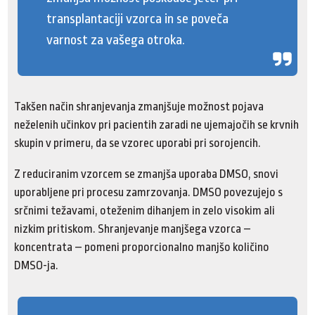
transplantaciji vzorca in se poveča
varnost za vašega otroka.
Takšen način shranjevanja zmanjšuje možnost pojava
neželenih učinkov pri pacientih zaradi ne ujemajočih se krvnih
skupin v primeru, da se vzorec uporabi pri sorojencih.
Z reduciranim vzorcem se zmanjša uporaba DMSO, snovi
uporabljene pri procesu zamrzovanja. DMSO povezujejo s
srčnimi težavami, oteženim dihanjem in zelo visokim ali
nizkim pritiskom. Shranjevanje manjšega vzorca –
koncentrata – pomeni proporcionalno manjšo količino
DMSO-ja.