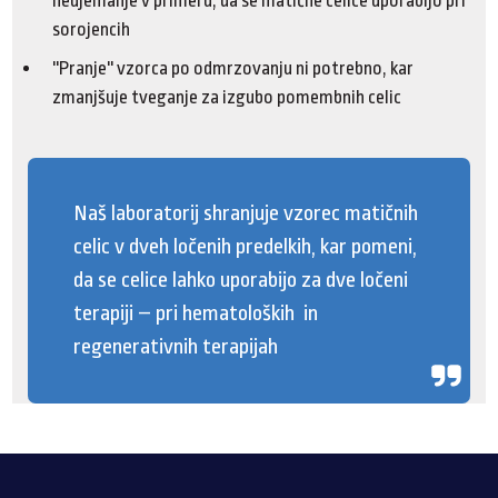
neujemanje v primeru, da se matične celice uporabijo pri
sorojencih
''Pranje'' vzorca po odmrzovanju ni potrebno, kar
zmanjšuje tveganje za izgubo pomembnih celic
Naš laboratorij shranjuje vzorec matičnih
celic v dveh ločenih predelkih, kar pomeni,
da se celice lahko uporabijo za dve ločeni
terapiji – pri hematoloških in
regenerativnih terapijah