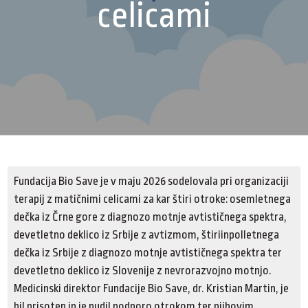
celicami
Fundacija Bio Save je v maju 2026 sodelovala pri organizaciji
terapij z matičnimi celicami za kar štiri otroke: osemletnega
dečka iz Črne gore z diagnozo motnje avtističnega spektra,
devetletno deklico iz Srbije z avtizmom, štiriinpolletnega
dečka iz Srbije z diagnozo motnje avtističnega spektra ter
devetletno deklico iz Slovenije z nevrorazvojno motnjo.
Medicinski direktor Fundacije Bio Save, dr. Kristian Martin, je
bil prisoten in je nudil podporo otrokom ter njihovim